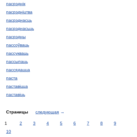
пасрэднік
пасрэдніцтва
пасрэднасць
пасрэднасьць
пасрэдны
пассоўваць
пассукваць
пассыпаць
пассядацца
паста
паставіцца
паставіць
Страницы
следующая
→
1
2
3
4
5
6
7
8
9
10