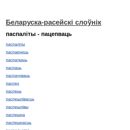
Беларуска-расейскі слоўнік
паспаліты - пацепваць
паспаліты
паспарнець
паспаткаць
паспаць
паспачуваць
паспех
паспець
паспешлівасць
паспешлівы
паспешна
паспешнасць