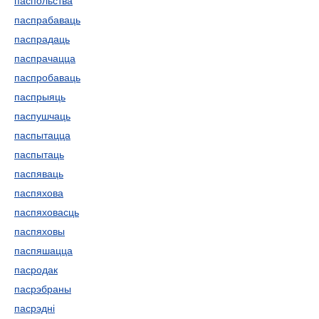
паспольства
паспрабаваць
паспрадаць
паспрачацца
паспробаваць
паспрыяць
паспушчаць
паспытацца
паспытаць
паспяваць
паспяхова
паспяховасць
паспяховы
паспяшацца
пасродак
пасрэбраны
пасрэдні